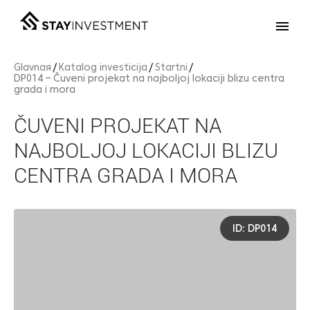
Glavnaя
Katalog investicija
Startni
DP014 – Čuveni projekat na najboljoj lokaciji blizu centra
grada i mora
ČUVENI PROJEKAT NA
NAJBOLJOJ LOKACIJI BLIZU
CENTRA GRADA I MORA
ID: DP014