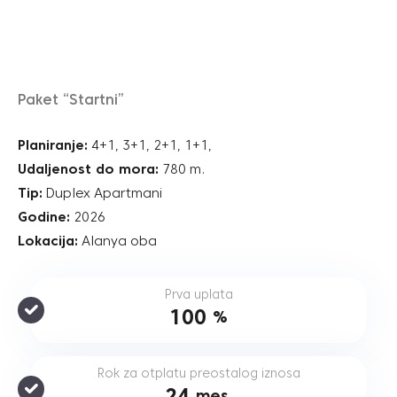
Paket “Startni”
Planiranje:
4+1, 3+1, 2+1, 1+1,
Udaljenost do mora:
780 m.
Tip:
Duplex Apartmani
Godine:
2026
Lokacija:
Alanya oba
Prva uplata
100
%
Rok za otplatu preostalog iznosa
24
mes.