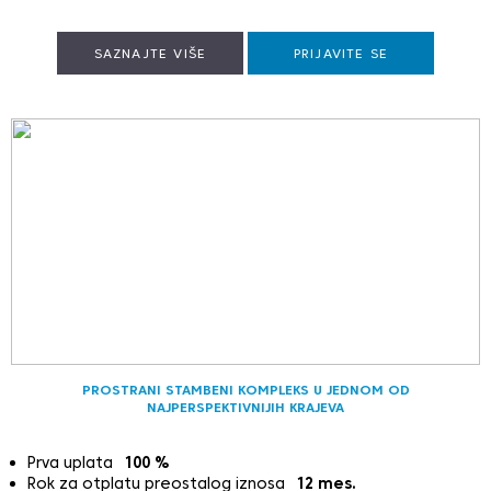
SAZNAJTE VIŠE
PRIJAVITE SE
PROSTRANI STAMBENI KOMPLEKS U JEDNOM OD
NAJPERSPEKTIVNIJIH KRAJEVA
Prva uplata
100
%
Rok za otplatu preostalog iznosa
12
mes.