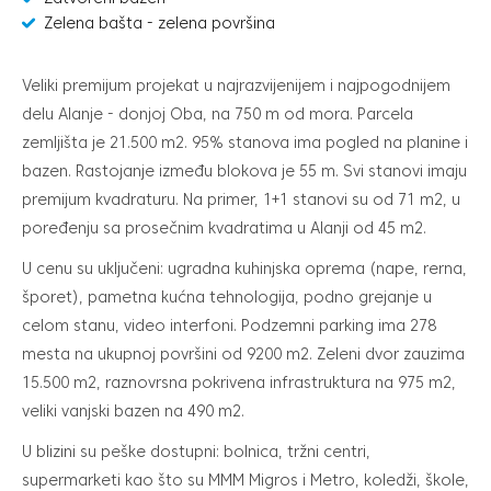
Zelena bašta - zelena površina
Veliki premijum projekat u najrazvijenijem i najpogodnijem
delu Alanje - donjoj Oba, na 750 m od mora. Parcela
zemljišta je 21.500 m2. 95% stanova ima pogled na planine i
bazen. Rastojanje između blokova je 55 m. Svi stanovi imaju
premijum kvadraturu. Na primer, 1+1 stanovi su od 71 m2, u
poređenju sa prosečnim kvadratima u Alanji od 45 m2.
U cenu su uključeni: ugradna kuhinjska oprema (nape, rerna,
šporet), pametna kućna tehnologija, podno grejanje u
celom stanu, video interfoni. Podzemni parking ima 278
mesta na ukupnoj površini od 9200 m2. Zeleni dvor zauzima
15.500 m2, raznovrsna pokrivena infrastruktura na 975 m2,
veliki vanjski bazen na 490 m2.
U blizini su peške dostupni: bolnica, tržni centri,
supermarketi kao što su MMM Migros i Metro, koledži, škole,