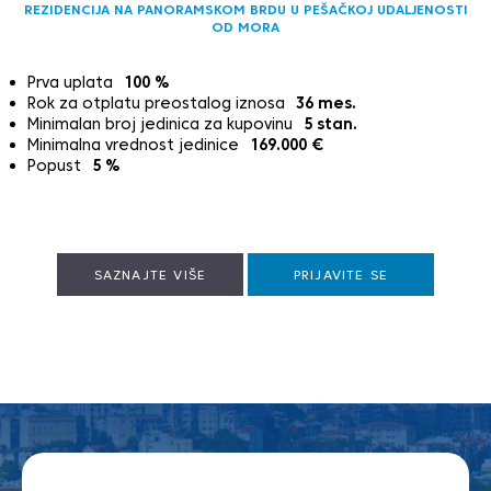
REZIDENCIJA NA PANORAMSKOM BRDU U PEŠAČKOJ UDALJENOSTI
OD MORA
Prva uplata
100
%
Rok za otplatu preostalog iznosa
36
mes.
Minimalan broj jedinica za kupovinu
5
stan.
Minimalna vrednost jedinice
169.000
€
Popust
5
%
SAZNAJTE VIŠE
PRIJAVITE SE