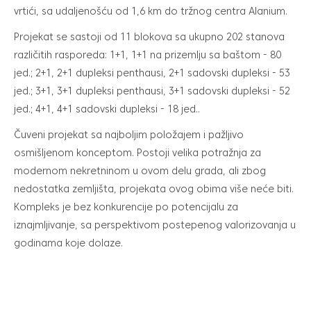
vrtići, sa udaljenošću od 1,6 km do tržnog centra Alanium.
Projekat se sastoji od 11 blokova sa ukupno 202 stanova
različitih rasporeda: 1+1, 1+1 na prizemlju sa baštom - 80
jed.; 2+1, 2+1 dupleksi penthausi, 2+1 sadovski dupleksi - 53
jed.; 3+1, 3+1 dupleksi penthausi, 3+1 sadovski dupleksi - 52
jed.; 4+1, 4+1 sadovski dupleksi - 18 jed..
Čuveni projekat sa najboljim položajem i pažljivo
osmišljenom konceptom. Postoji velika potražnja za
modernom nekretninom u ovom delu grada, ali zbog
nedostatka zemljišta, projekata ovog obima više neće biti.
Kompleks je bez konkurencije po potencijalu za
iznajmljivanje, sa perspektivom postepenog valorizovanja u
godinama koje dolaze.