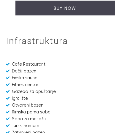
BUY NOW
Infrastruktura
Cafe Restaurant
Dečiji bazen
Finska sauna
Fitnes centar
Gazebo za opuštanje
Igralište
Otvoreni bazen
Rimska parna soba
Soba za masažu
Turski hamam
Zatvoreni bazen