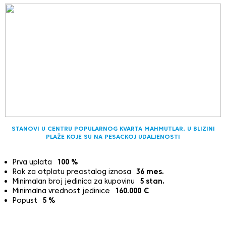
STANOVI U CENTRU POPULARNOG KVARTA MAHMUTLAR, U BLIZINI
PLAŽE KOJE SU NA PESACKOJ UDALJENOSTI
Prva uplata
100
%
Rok za otplatu preostalog iznosa
36
mes.
Minimalan broj jedinica za kupovinu
5
stan.
Minimalna vrednost jedinice
160.000
€
Popust
5
%