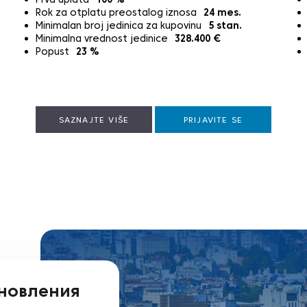
Rok za otplatu preostalog iznosa
24
mes.
Minimalan broj jedinica za kupovinu
5
stan.
Minimalna vrednost jedinice
328.400
€
Popust
23
%
SAZNAJTE VIŠE
PRIJAVITE SE
бновления