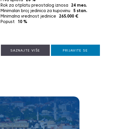
Rok za otplatu preostalog iznosa
24
mes.
Minimalan broj jedinica za kupovinu
5
stan.
Minimalna vrednost jedinice
265.000
€
Popust
10
%
SAZNAJTE VIŠE
PRIJAVITE SE