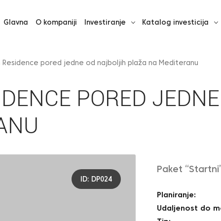
Glavna
O kompaniji
Investiranje
Katalog investicija
 Residence pored jedne od najboljih plaža na Mediteranu
IDENCE PORED JEDNE
ANU
Paket “Startni
ID: DP024
Planiranje:
Udaljenost do m