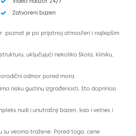
Video nadzor 24/7
Zatvoreni bazen
 poznat je po prijatnoj atmosferi i najlepšim
ukturu, uključujući nekoliko škola, kliniku,
 porodični odmor pored mora.
a nisku gustinu izgrađenosti, što doprinosi
leks nudi i unutrašnji bazen, kao i velnes i
ru su veoma tražene. Pored toga, cene