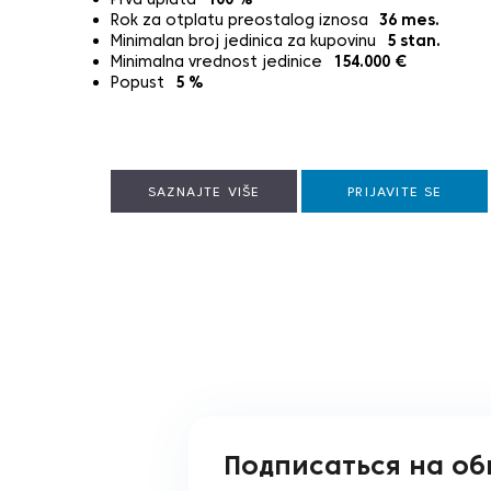
Rok za otplatu preostalog iznosa
36
mes.
Minimalan broj jedinica za kupovinu
5
stan.
Minimalna vrednost jedinice
154.000
€
Popust
5
%
SAZNAJTE VIŠE
PRIJAVITE SE
Подписаться на о