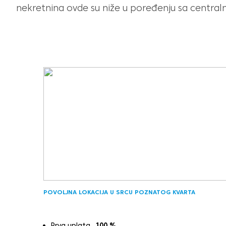
nekretnina ovde su niže u poređenju sa centraln
POVOLJNA LOKACIJA U SRCU POZNATOG KVARTA
Prva uplata
100
%