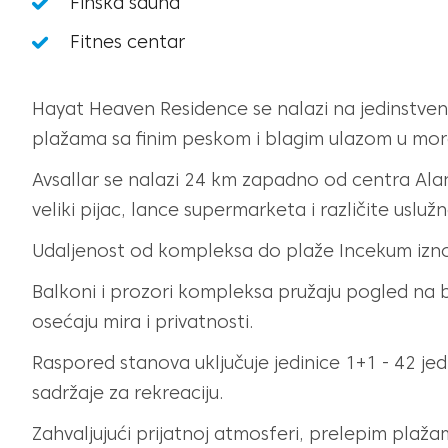
Finska sauna
Fitnes centar
Hayat Heaven Residence se nalazi na jedinstven
plažama sa finim peskom i blagim ulazom u mor
Avsallar se nalazi 24 km zapadno od centra Alanj
veliki pijac, lance supermarketa i različite usluž
Udaljenost od kompleksa do plaže Incekum iznos
Balkoni i prozori kompleksa pružaju pogled na 
osećaju mira i privatnosti.
Raspored stanova uključuje jedinice 1+1 - 42 jed.
sadržaje za rekreaciju.
Zahvaljujući prijatnoj atmosferi, prelepim pla