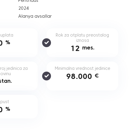
Penthaus
2024
Alanya avsallar
 uplata
Rok za otplatu preostalog
iznosa
0
%
12
mes.
oj jedinica za
Minimalna vrednost jedinice
ovinu
98.000
€
stan.
pust
0
%