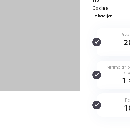
Tip:
Godine:
Lokacija:
Prva
2
Minimalan br
kup
1
Po
1