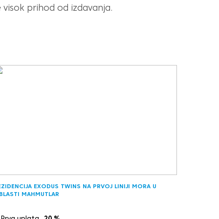
 visok prihod od izdavanja.
EZIDENCIJA EXODUS TWINS NA PRVOJ LINIJI MORA U
BLASTI MAHMUTLAR
Prva uplata
20
%