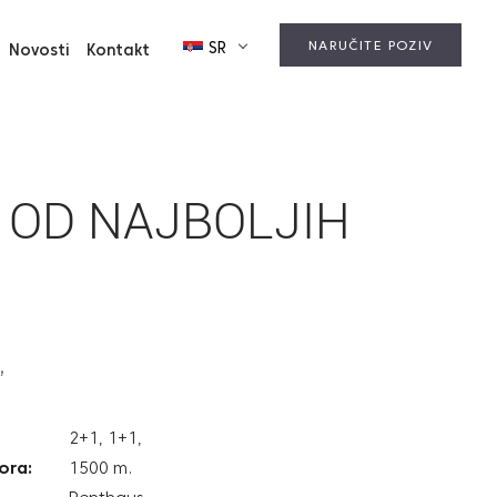
NARUČITE POZIV
SR
Novosti
Kontakt
 OD NAJBOLJIH
”
2+1, 1+1,
ora:
1500 m.