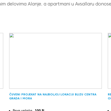
im delovima Alanje, a apartmani u Avsallaru donose
ČUVENI PROJEKAT NA NAJBOLJOJ LOKACIJI BLIZU CENTRA
R
GRADA I MORA
O
Prva uplata
100
%