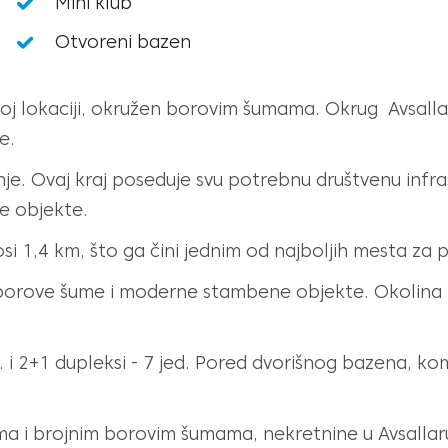
Mini klub
Otvoreni bazen
oj lokaciji, okružen borovim šumama. Okrug Avsallar
e.
e. Ovaj kraj poseduje svu potrebnu društvenu infrastr
ne objekte.
i 1,4 km, što ga čini jednim od najboljih mesta za
borove šume i moderne stambene objekte. Okolina im
 i 2+1 dupleksi - 7 jed. Pored dvorišnog bazena, komp
žama i brojnim borovim šumama, nekretnine u Avsalla