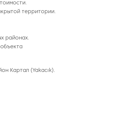
стоимости.
акрытой территории.
х районах.
 объекта
он Картал (Yakacık).