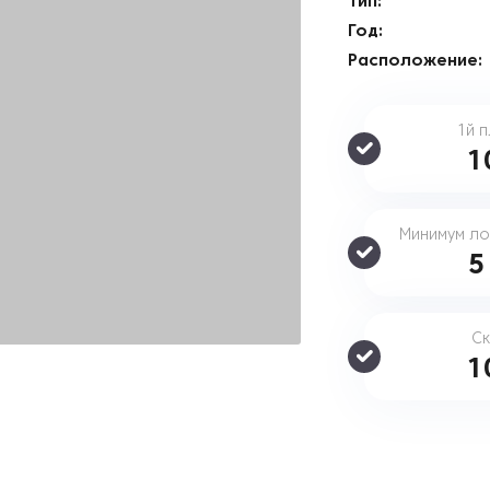
Тип:
Год:
Расположение:
1й 
1
Минимум ло
Ск
1