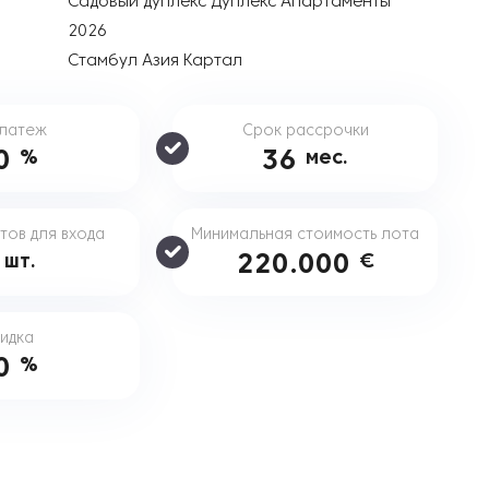
Садовый дуплекс Дуплекс Апартаменты
2026
Стамбул Азия Картал
платеж
Срок рассрочки
0
36
%
мес.
тов для входа
Минимальная стоимость лота
5
220.000
шт.
€
идка
0
%