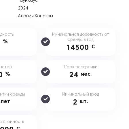
Таунхаус
2024
Алания Конаклы
дность
Минимальная доходность от
аренды в год
5
%
14500
€
платеж
Срок рассрочки
0
24
%
мес.
нтии аренды
Минимальный вход
5
2
лет
шт.
я стоимость
€