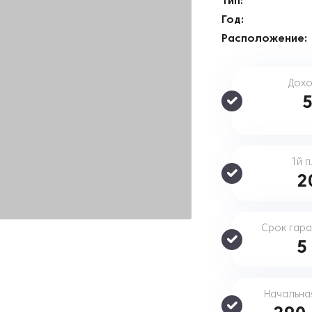
Тип:
Год:
Расположение:
Дохо
1й 
2
Срок гара
Начальна