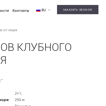
ЗАКАЗАТЬ ЗВОНОК
RU
вости
Контакты
ах от моря
ОВ КЛУБНОГО
РЯ
е”
2+1,
моря:
250 м.